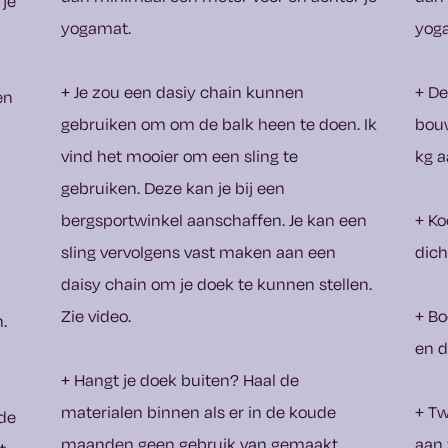
 je
yogamat.
yog
+ Je zou een dasiy chain kunnen
+ De
en
gebruiken om om de balk heen te doen. Ik
bouw
vind het mooier om een sling te
kg 
gebruiken. Deze kan je bij een
bergsportwinkel aanschaffen. Je kan een
+ K
sling vervolgens vast maken aan een
dich
daisy chain om je doek te kunnen stellen.
Zie video.
+ Bo
.
en d
+ Hangt je doek buiten? Haal de
materialen binnen als er in de koude
+ Tw
 de
maanden geen gebruik van gemaakt
aan