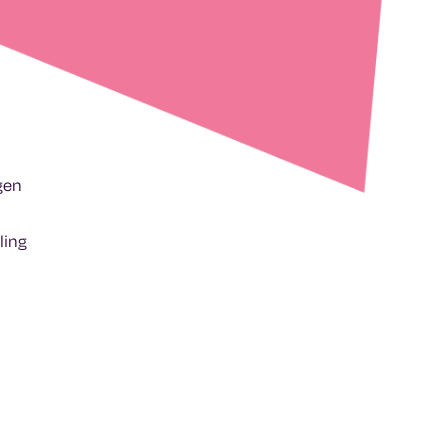
gen
ling
n