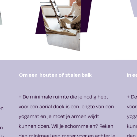
Om een houten of stalen balk
In e
+ De minimale ruimte die je nodig hebt
+ De
voor een aerial doek is een lengte van een
voor
en
yogamat en je moet je armen wijdt
yoga
kunnen doen. Wil je schommelen? Reken
kun
en
dan minimaal een meter voor en achter je
dan 