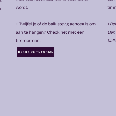
t
wordt.
tim
k
+ Twijfel je of de balk stevig genoeg is om
+
Bek
aan te hangen? Check het met een
Dan 
timmerman.
balk
BEKIJK DE TUTORIAL