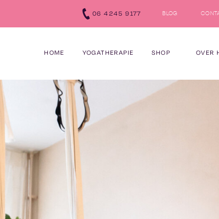
‪06 4245 9177‬
BLOG
CONT
HOME
YOGATHERAPIE
SHOP
OVER 