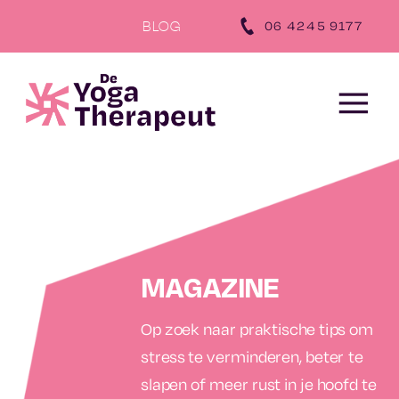
‪06 4245 9177‬
BLOG
MAGAZINE
Op zoek naar praktische tips om
stress te verminderen, beter te
slapen of meer rust in je hoofd te