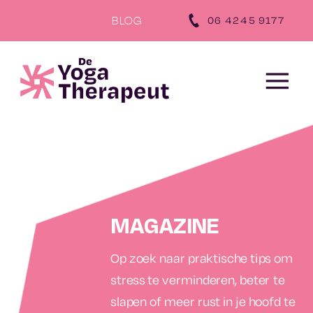
‪06 4245 9177‬
BLOG
MAGAZINE
Op zoek naar praktische tips om
stress te verminderen, beter te
slapen of meer rust in je hoofd te