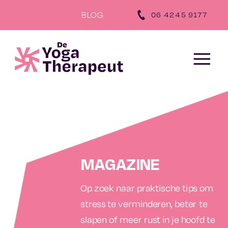
‪06 4245 9177‬
BLOG
MAGAZINE
Op zoek naar praktische tips om
stress te verminderen, beter te
slapen of meer rust in je hoofd te