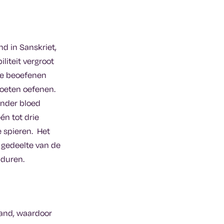
 in Sanskriet,
liteit vergroot
e beoefenen
moeten oefenen.
inder bloed
én tot drie
e spieren. Het
 gedeelte van de
n duren.
tand, waardoor