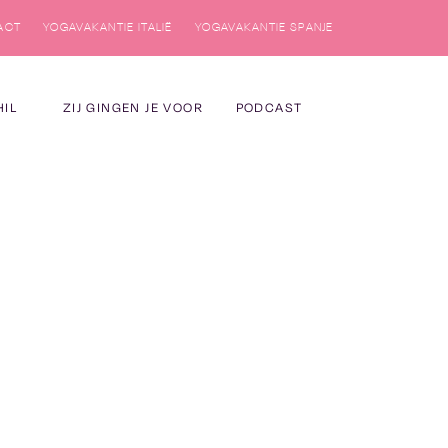
ACT
YOGAVAKANTIE ITALIË
YOGAVAKANTIE SPANJE
HIL
ZIJ GINGEN JE VOOR
PODCAST