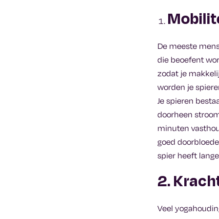
Mobilit
De meeste mense
die beoefent wor
zodat je makkeli
worden je spiere
Je spieren besta
doorheen stroomt
minuten vasthoud
goed doorbloede 
spier heeft lang
2. Krach
Veel yogahoudin