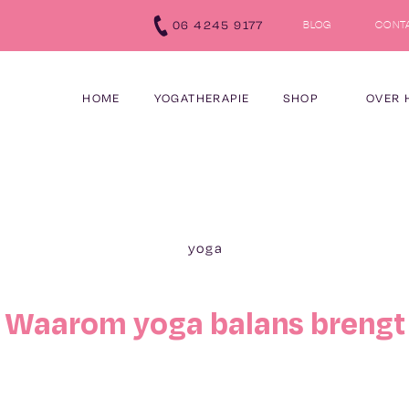
‪06 4245 9177‬
BLOG
CONT
HOME
YOGATHERAPIE
SHOP
OVER 
yoga
Waarom yoga balans brengt