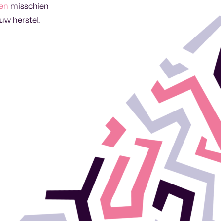
gen
misschien
ouw herstel.