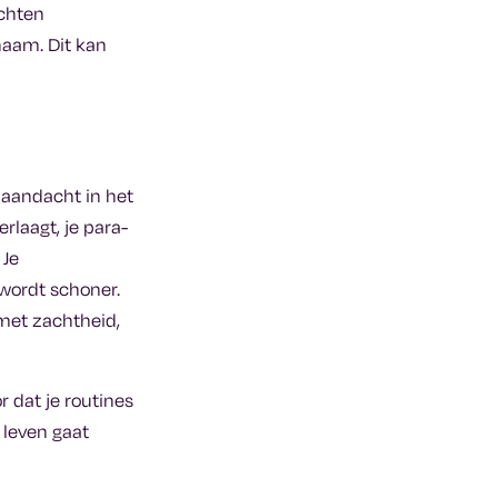
chten
haam. Dit kan
 aandacht in het
rlaagt, je para-
 Je
wordt schoner.
 met zachtheid,
r dat je routines
 leven gaat