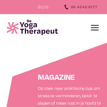
‪06 4245 9177‬
BLOG
MAGAZINE
Op zoek naar praktische tips om
stress te verminderen, beter te
slapen of meer rust in je hoofd te